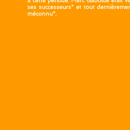
à cette période. Marc Gabolde était 
ses successeurs" et tout dernièrem
méconnu".