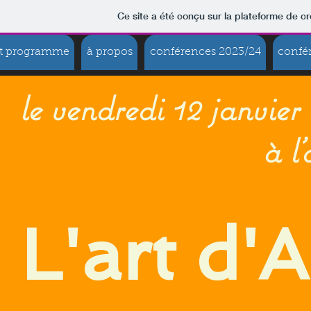
Ce site a été conçu sur la plateforme de cr
et programme
à propos
conférences 2023/24
confé
le vendredi 12 janvier
à l'annexe
L'art d'