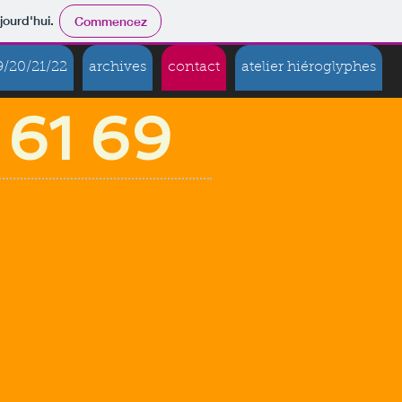
jourd'hui.
Commencez
9/20/21/22
archives
contact
atelier hiéroglyphes
 61 69