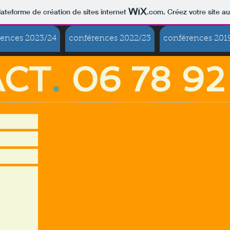
lateforme de création de sites internet
.com
. Créez votre site au
rences 2023/24
conférences 2022/23
conférences 201
ACT
.
06 78 92